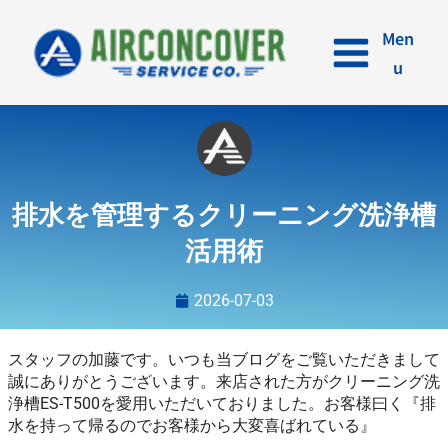
内
容
Men
を
u
ス
キ
ッ
プ
排水を管理するクリーニング洗浄槽
活用術
2026-07-03
スタッフの加藤です。いつも当ブログをご覧いただきまして
誠にありがとうございます。来店された方がクリーニング洗
浄槽ES-T500を愛用いただいておりました。お客様曰く『排
水を持って帰るのでお客様から大変喜ばれている』