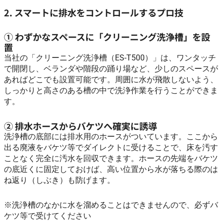
2. スマートに排水をコントロールするプロ技
① わずかなスペースに「クリーニング洗浄槽」を設
置
当社の「クリーニング洗浄槽（ES-T500）」は、ワンタッチ
で開閉し、ベランダや階段の踊り場など、少しのスペースが
あればどこでも設置可能です。周囲に水が飛散しないよう、
しっかりと高さのある槽の中で洗浄作業を行うことができま
す。
② 排水ホースからバケツへ確実に誘導
洗浄槽の底部には排水用のホースがついています。ここから
出る廃液をバケツ等でダイレクトに受けることで、床を汚す
ことなく完全に汚水を回収できます。ホースの先端をバケツ
の底近くに固定しておけば、高い位置から水が落ちる際のは
ね返り（しぶき）も防げます。
※洗浄槽のなかに水を溜めることはできませんので、必ずバ
ケツ等で受けてください