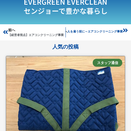
EVERGREEN EVERCLEAN
センジョーで豊かな暮らし
Prev
前へ
Ne
次へ
人を雇う前に～エアコンクリーニング事業
【経営者視点】エアコンクリーニング事業
人気の投稿
スタッフ通信