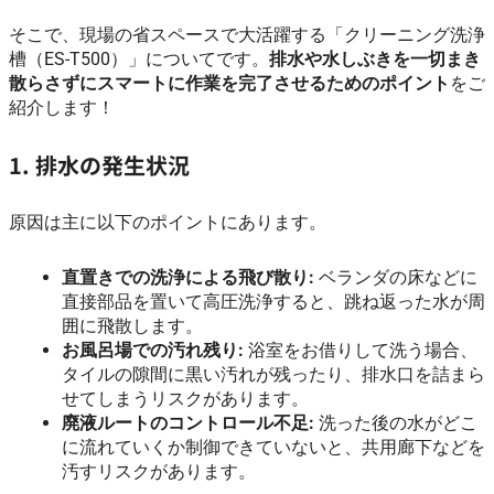
そこで、現場の省スペースで大活躍する「クリーニング洗浄
槽（ES-T500）」についてです。
排水や水しぶきを一切まき
散らさずにスマートに作業を完了させるためのポイント
をご
紹介します！
1. 排水の発生状況
原因は主に以下のポイントにあります。
直置きでの洗浄による飛び散り:
ベランダの床などに
直接部品を置いて高圧洗浄すると、跳ね返った水が周
囲に飛散します。
お風呂場での汚れ残り:
浴室をお借りして洗う場合、
タイルの隙間に黒い汚れが残ったり、排水口を詰まら
せてしまうリスクがあります。
廃液ルートのコントロール不足:
洗った後の水がどこ
に流れていくか制御できていないと、共用廊下などを
汚すリスクがあります。