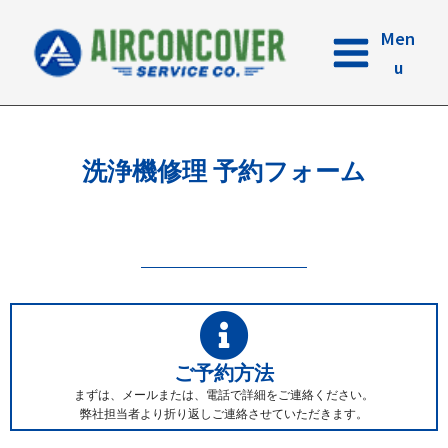
内
容
Men
を
u
ス
キ
ッ
プ
洗浄機修理 予約フォーム
ご予約方法
まずは、メールまたは、電話で詳細をご連絡ください。
弊社担当者より折り返しご連絡させていただきます。