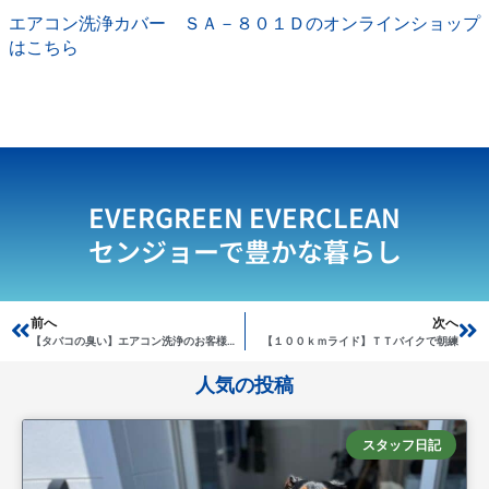
エアコン洗浄カバー ＳＡ－８０１Ｄのオンラインショップ
はこちら
EVERGREEN EVERCLEAN
センジョーで豊かな暮らし
Prev
前へ
次へ
Ne
【タバコの臭い】エアコン洗浄のお客様へ説明しましょう
【１００ｋｍライド】ＴＴバイクで朝練
人気の投稿
スタッフ日記