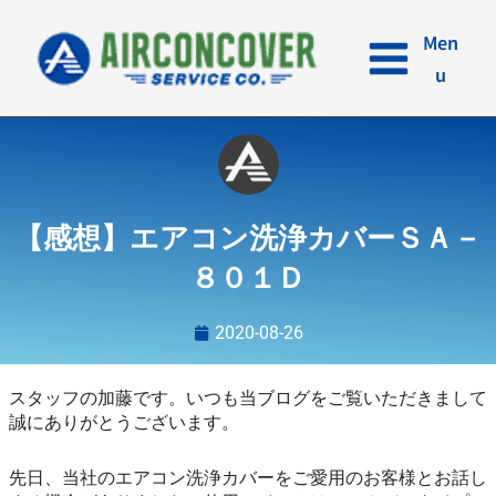
内
容
Men
を
u
ス
キ
ッ
プ
【感想】エアコン洗浄カバーＳＡ－
８０１Ｄ
2020-08-26
スタッフの加藤です。いつも当ブログをご覧いただきまして
誠にありがとうございます。
先日、当社のエアコン洗浄カバーをご愛用のお客様とお話し