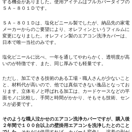
する機会がありました。使用アイテムはフルカバータイプの
ＳＡ－８０１Ｄです。
ＳＡ－８０１Ｄは、塩化ビニール製でしたが、納品先の家電
メーカーからのご要望により、オレフィンというフィルムに
変更になりました。オレフィン製のエアコン洗浄カバーは、
日本で唯一当社のみです。
塩化ビニールに比べ、一年を通してやわらかく、透明度が高
いのが特徴です、また、同じ厚みでも軽量です。
ただし、加工できる技術のある工場・職人さんが少ないこと
と、材料代が高いので、他では真似できない逸品となってお
ります。立体モノと呼ばれる加工は、カードケースなどの平
面モノに比較し、手間と時間がかかり、そもそも技術、セン
スが必要です。
そのような職人泣かせのエアコン洗浄カバーですが、購入後
２年間で１００台以上の壁掛用エアコンを洗浄したとのこと
でした。
それだけ使用すれば、カバーも変色し、溶着の剥が