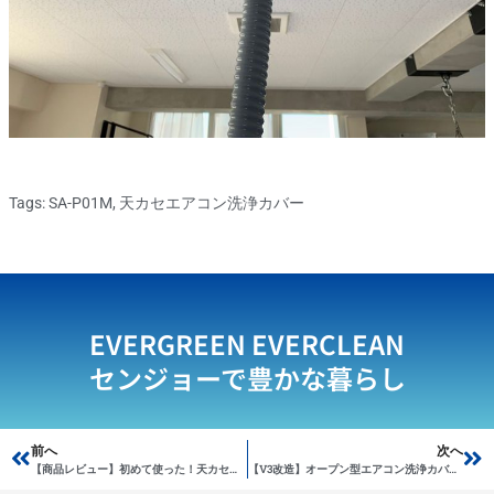
Tags:
SA-P01M
,
天カセエアコン洗浄カバー
EVERGREEN EVERCLEAN
センジョーで豊かな暮らし
Prev
前へ
次へ
Ne
【商品レビュー】初めて使った！天カセエアコン洗浄カバー SA-P01D
【V3改造】オープン型エアコン洗浄カバーSA-N08M