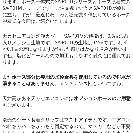
ります。ホース一体式のSA-P01Dシリーズとホース脱着式の
SA-P01Mシリーズです。ご注文数でいうとSA-P01Dが優位
に立ちますが、最近じわじわと販売数を伸ばしているホース
脱着式を今回はご紹介いたします。
天カセエアコン洗浄カバー SA-P01Mの特徴は、0.3㎜の糸
入りメッシュ生地です。SA-P01Dの生地は0.2㎜です。わず
か0.1㎜の差になりますが触った感じはかなり厚みが違いま
すね。塩化ビニールなので加工もしやすく耐久性に優れてお
ります。
また
ホース部分は専用の水栓金具を使用しているので排水が
溜まることはありません。
メンテナンス性もいいですね。
天井高がある天カセエアコンには
オプションホースのご用意
もございます。
別売のシート装着クリップはマストアイテムです。エアコン
の枠をカバーをがっちり固定するので、マスカーなどが不要
になります。水が飛散する恐れがなく安心かつゴミを出さな