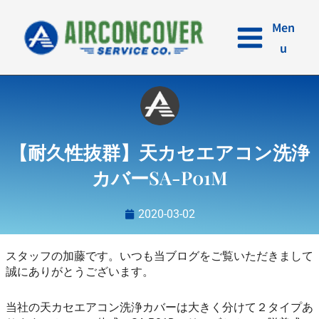
内
容
Men
を
u
ス
キ
ッ
プ
【耐久性抜群】天カセエアコン洗浄
カバーSA-P01M
2020-03-02
スタッフの加藤です。いつも当ブログをご覧いただきまして
誠にありがとうございます。
当社の天カセエアコン洗浄カバーは大きく分けて２タイプあ