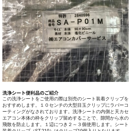
洗浄シート便利品のご紹介
この洗浄シートをご使用の際は別売のシート装着クリップを
おすすめします。１０センチの大型目玉クリップにラバーコ
ーティングがなされております。洗浄シートの内側と天カセ
エアコン本体の枠をクリップ留めすることで、隙間から水の
飛散を防止します。１辺につき２～３個使用します。シート
装着クリップ（ST-210）はクリップ10個入りとなります。