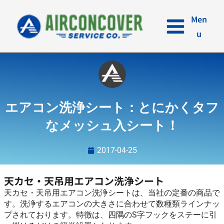
内
容
Men
を
u
ス
キ
ッ
プ
エアコン洗浄シート：とにかくタフ
なメッシュ入シート！
2017-04-25
天カセ・天吊用エアコン洗浄シート
天カセ・天吊用エアコン洗浄シートは、当社の定番の商品で
す。洗浄するエアコンの大きさに合わせて数種類ラインナッ
プされております。特徴は、四隅のS字フックをステーに引