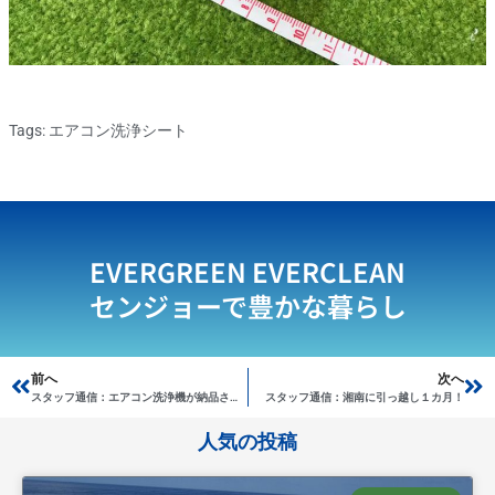
Tags:
エアコン洗浄シート
EVERGREEN EVERCLEAN
センジョーで豊かな暮らし
Prev
前へ
次へ
Ne
スタッフ通信：エアコン洗浄機が納品されました！
スタッフ通信：湘南に引っ越し１カ月！
人気の投稿