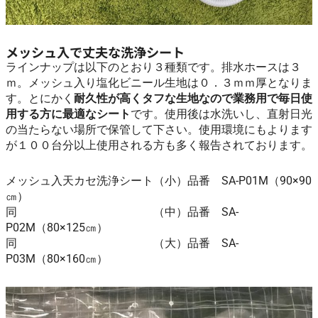
メッシュ入で丈夫な洗浄シート
ラインナップは以下のとおり３種類です。排水ホースは３
ｍ。メッシュ入り塩化ビニール生地は０．３ｍｍ厚となりま
す。とにかく
耐久性が高くタフな生地なので業務用で毎日使
用する方に最適なシート
です。使用後は水洗いし、直射日光
の当たらない場所で保管して下さい。使用環境にもよります
が１００台分以上使用される方も多く報告されております。
メッシュ入天カセ洗浄シート（小）品番 SA-P01M（90×90
㎝）
同 （中）品番 SA-
P02M（80×125㎝）
同 （大）品番 SA-
P03M（80×160㎝）