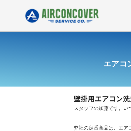
内
容
を
ス
キ
ッ
プ
エアコ
壁掛用エアコン洗
スタッフの加藤です。い
弊社の定番商品は、エア