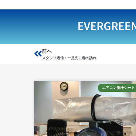
EVERGREE
Prev
前へ
スタッフ通信：一足先に春の訪れ
エアコン洗浄シート