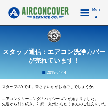
内
容
Men
を
u
ス
キ
ッ
プ
スタッフ通信：エアコン洗浄カバー
が売れています！
2019-04-14
スタッフのYです。皆さまいかがお過ごしでしょうか。
エアコンクリーニングのハイシーズンが始まりました。
先週から引き続き、沖縄・九州からたくさんのご注文をいた