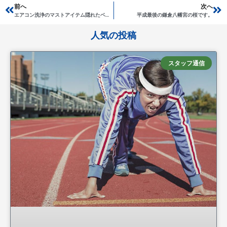
Prev
前へ
次へ
Ne
エアコン洗浄のマストアイテム隠れたベストセラー 防水マット！
平成最後の鎌倉八幡宮の桜です。
人気の投稿
スタッフ通信