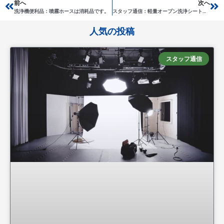
Prev
前へ
次へ
Ne
洗浄機便利品：噴霧ホースは消耗品です。
スタッフ通信：軽量オープン洗浄シート７点セット！
人気の投稿
スタッフ通信