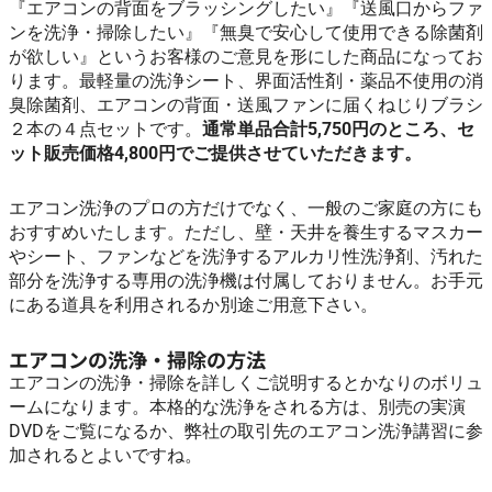
『エアコンの背面をブラッシングしたい』『送風口からファ
ンを洗浄・掃除したい』『無臭で安心して使用できる除菌剤
が欲しい』というお客様のご意見を形にした商品になってお
ります。最軽量の洗浄シート、界面活性剤・薬品不使用の消
臭除菌剤、エアコンの背面・送風ファンに届くねじりブラシ
２本の４点セットです。
通常単品合計5,750円のところ、セ
ット販売価格4,800円でご提供させていただきます。
エアコン洗浄のプロの方だけでなく、一般のご家庭の方にも
おすすめいたします。ただし、壁・天井を養生するマスカー
やシート、ファンなどを洗浄するアルカリ性洗浄剤、汚れた
部分を洗浄する専用の洗浄機は付属しておりません。お手元
にある道具を利用されるか別途ご用意下さい。
エアコンの洗浄・掃除の方法
エアコンの洗浄・掃除を詳しくご説明するとかなりのボリュ
ームになります。本格的な洗浄をされる方は、別売の実演
DVDをご覧になるか、弊社の取引先のエアコン洗浄講習に参
加されるとよいですね。