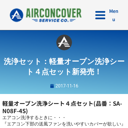
内
容
Men
を
u
ス
キ
ッ
プ
洗浄セット：軽量オープン洗浄シー
ト４点セット新発売！
2017-11-16
軽量オープン洗浄シート４点セット(品番：SA-
N08F-4S)
エアコン洗浄するときに・・・
『エアコン下部の送風ファンを洗いやすいカバーが欲しい』