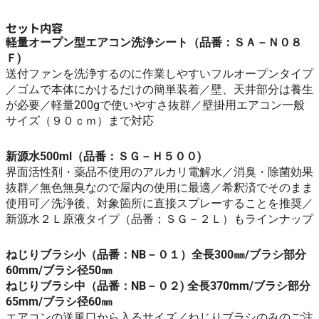
セット内容
軽量オープン型エアコン洗浄シート（品番：ＳＡ－Ｎ０８
Ｆ)
送付ファンを洗浄するのに作業しやすいフルオープンタイプ
／ゴムで本体にかけるだけの簡単装着／壁、天井部分は養生
が必要／軽量200gで使いやすさ抜群／壁掛用エアコン一般
サイズ（９０ｃｍ）まで対応
新源水500ml（品番：ＳＧ－Ｈ５００)
界面活性剤・薬品不使用のアルカリ電解水／消臭・除菌効果
抜群／無色無臭なので屋内の使用に最適／希釈済でそのまま
使用可／洗浄後、対象箇所に直接スプレーすることを推奨／
新源水２Ｌ原液タイプ（品番；ＳＧ－２Ｌ）もラインナップ
ねじりブラシ小（品番：NB－０１）全長300㎜/ブラシ部分
60mm/ブラシ径50㎜
ねじりブラシ中（品番：NB－０２) 全長370mm/ブラシ部分
65mm/ブラシ径60㎜
エアコンの送風口から入るサイズ／ねじりブラシのみのご注