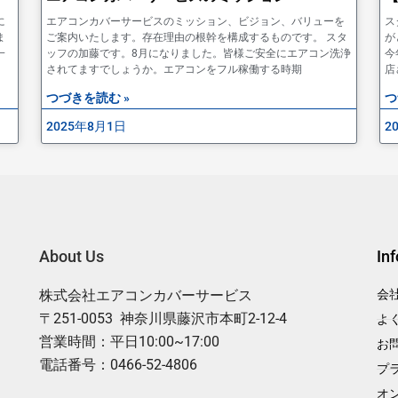
に
エアコンカバーサービスのミッション、ビジョン、バリューを
ス
ま
ご案内いたします。存在理由の根幹を構成するものです。 スタ
が
一
ッフの加藤です。8月になりました。皆様ご安全にエアコン洗浄
今
されてますでしょうか。エアコンをフル稼働する時期
店
つづきを読む »
つ
2025年8月1日
2
About Us
In
株式会社エアコンカバーサービス
会
〒251-0053 神奈川県藤沢市本町2-12-4
よ
営業時間：平日10:00~17:00
お
電話番号：0466-52-4806
プ
オ