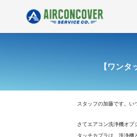
内
容
を
ス
キ
ッ
プ
【ワンタ
スタッフの加藤です。い
さてエアコン洗浄機オプシ
タッチカプラは、洗浄機