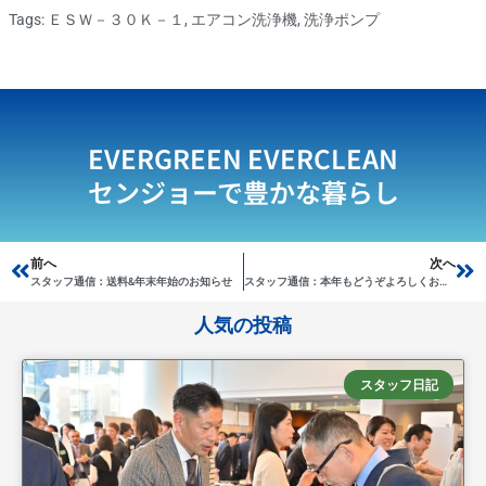
Tags:
ＥＳＷ－３０Ｋ－１
,
エアコン洗浄機
,
洗浄ポンプ
EVERGREEN EVERCLEAN
センジョーで豊かな暮らし
Prev
前へ
次へ
Ne
スタッフ通信：送料&年末年始のお知らせ
スタッフ通信：本年もどうぞよろしくお願い申し上げます！
人気の投稿
スタッフ日記