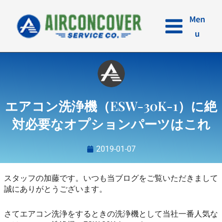
内
容
Men
を
u
ス
キ
ッ
プ
エアコン洗浄機（ESW-30K-1）に絶
対必要なオプションパーツはこれ
2019-01-07
スタッフの加藤です。いつも当ブログをご覧いただきまして
誠にありがとうございます。
さてエアコン洗浄をするときの洗浄機として当社一番人気な