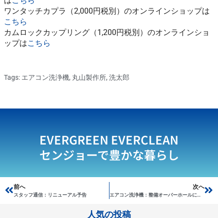
は
こちら
ワンタッチカプラ（2,000円税別）のオンラインショップは
こちら
カムロックカップリング（1,200円税別）のオンラインショ
ップは
こちら
Tags:
エアコン洗浄機
,
丸山製作所
,
洗太郎
EVERGREEN EVERCLEAN
センジョーで豊かな暮らし
Prev
前へ
次へ
Ne
スタッフ通信：リニューアル予告
エアコン洗浄機：整備オーバーホールに迅速対応
人気の投稿