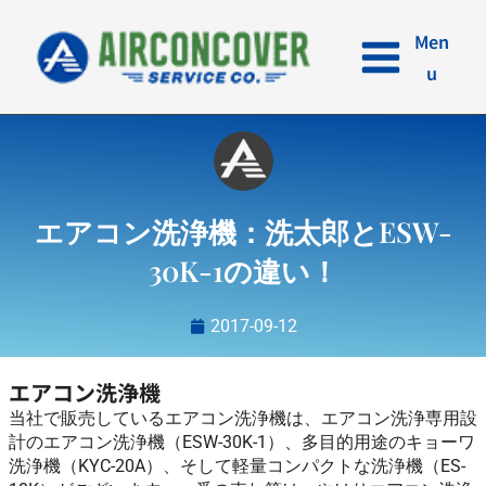
内
容
Men
を
u
ス
キ
ッ
プ
エアコン洗浄機：洗太郎とESW-
30K-1の違い！
2017-09-12
エアコン洗浄機
当社で販売しているエアコン洗浄機は、エアコン洗浄専用設
計のエアコン洗浄機（ESW-30K-1）、多目的用途のキョーワ
洗浄機（KYC-20A）、そして軽量コンパクトな洗浄機（ES-