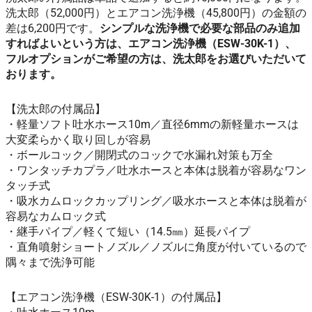
洗太郎（52,000円）とエアコン洗浄機（45,800円）の金額の
差は6,200円です。
シンプルな洗浄機で必要な部品のみ追加
すればよいという方は、エアコン洗浄機（ESW-30K-1）、
フルオプションがご希望の方は、洗太郎をお選びいただいて
おります。
【洗太郎の付属品】
・軽量ソフト吐水ホース10m／直径6mmの新軽量ホースは
大変柔らかく取り回しが容易
・ボールコック／開閉式のコックで水漏れ対策も万全
・ワンタッチカプラ／吐水ホースと本体は脱着が容易なワン
タッチ式
・吸水カムロックカップリング／吸水ホースと本体は脱着が
容易なカムロック式
・継手パイプ／軽くて短い（14.5㎜）延長パイプ
・直角噴射ショートノズル／ノズルに角度が付いているので
隅々まで洗浄可能
【エアコン洗浄機（ESW-30K-1）の付属品】