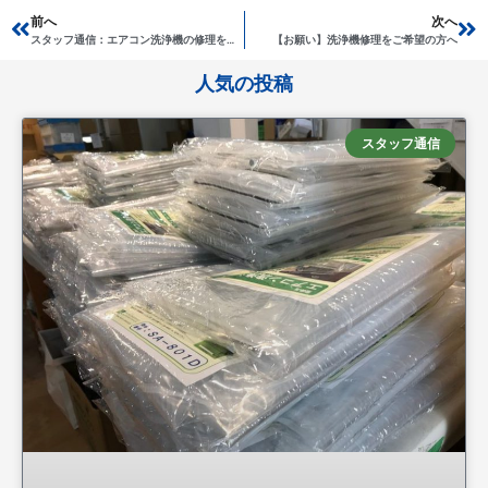
Prev
前へ
次へ
Ne
スタッフ通信：エアコン洗浄機の修理をご希望の方へ
【お願い】洗浄機修理をご希望の方へ
人気の投稿
スタッフ通信