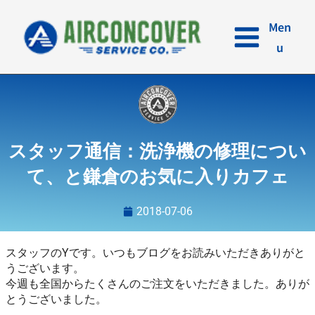
内
容
Men
を
u
ス
キ
ッ
プ
スタッフ通信：洗浄機の修理につい
て、と鎌倉のお気に入りカフェ
2018-07-06
スタッフのYです。いつもブログをお読みいただきありがと
うございます。
今週も全国からたくさんのご注文をいただきました。ありが
とうございました。