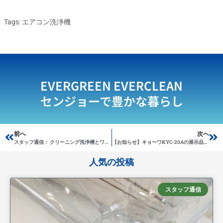
Tags:
エアコン洗浄機
EVERGREEN EVERCLEAN
センジョーで豊かな暮らし
Prev
前へ
次へ
Ne
スタッフ通信： クリーニング洗浄槽とワイヤーセット
【お知らせ】キョーワKYC-20Aの展示品１台のみ販売します ←売り切れました。
人気の投稿
スタッフ通信