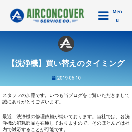
内
容
Men
を
u
ス
キ
ッ
プ
【洗浄機】買い替えのタイミング
2019-06-10
スタッフの加藤です。いつも当ブログをご覧いただきまして
誠にありがとうございます。
最近、洗浄機の修理依頼が続いております。当社では、各洗
浄機の消耗部品を在庫しておりますので、そのほとんどは社
内で対応することが可能です。