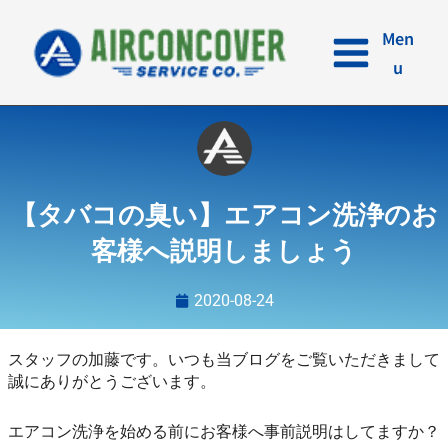
内
容
Men
を
u
ス
キ
ッ
プ
【タバコの臭い】エアコン洗浄のお
客様へ説明しましょう
2020-08-24
スタッフの加藤です。いつも当ブログをご覧いただきまして
誠にありがとうございます。
エアコン洗浄を始める前にお客様へ事前説明はしてますか？