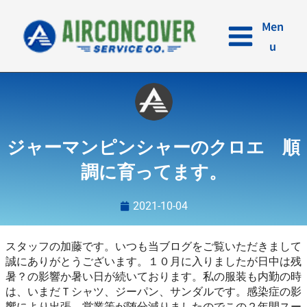
内
容
Men
を
u
ス
キ
ッ
プ
ジャーマンピンシャーのクロエ 順
調に育ってます。
2021-10-04
スタッフの加藤です。いつも当ブログをご覧いただきまして
誠にありがとうございます。１０月に入りましたが日中は残
暑？の影響か暑い日が続いております。私の服装も内勤の時
は、いまだＴシャツ、ジーパン、サンダルです。感染症の影
響により出張、営業等が随分減りましたのでこの２年間スー