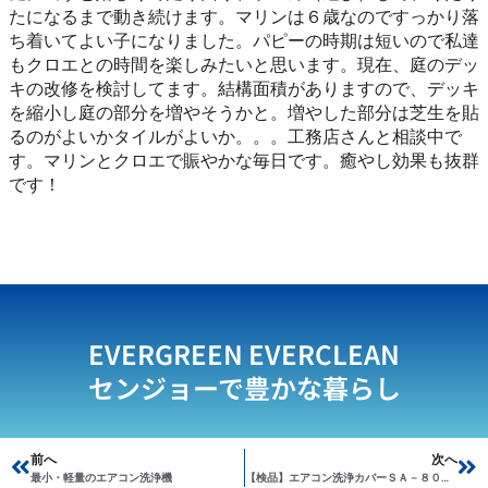
たになるまで動き続けます。マリンは６歳なのですっかり落
ち着いてよい子になりました。パピーの時期は短いので私達
もクロエとの時間を楽しみたいと思います。現在、庭のデッ
キの改修を検討してます。結構面積がありますので、デッキ
を縮小し庭の部分を増やそうかと。増やした部分は芝生を貼
るのがよいかタイルがよいか。。。工務店さんと相談中で
す。マリンとクロエで賑やかな毎日です。癒やし効果も抜群
です！
EVERGREEN EVERCLEAN
センジョーで豊かな暮らし
Prev
前へ
次へ
Ne
最小・軽量のエアコン洗浄機
【検品】エアコン洗浄カバーＳＡ－８０１Ｄ