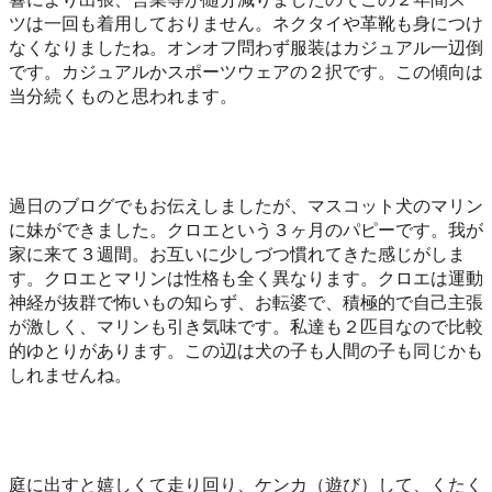
ツは一回も着用しておりません。ネクタイや革靴も身につけ
なくなりましたね。オンオフ問わず服装はカジュアル一辺倒
です。カジュアルかスポーツウェアの２択です。この傾向は
当分続くものと思われます。
過日のブログでもお伝えしましたが、マスコット犬のマリン
に妹ができました。クロエという３ヶ月のパピーです。我が
家に来て３週間。お互いに少しづつ慣れてきた感じがしま
す。クロエとマリンは性格も全く異なります。クロエは運動
神経が抜群で怖いもの知らず、お転婆で、積極的で自己主張
が激しく、マリンも引き気味です。私達も２匹目なので比較
的ゆとりがあります。この辺は犬の子も人間の子も同じかも
しれませんね。
庭に出すと嬉しくて走り回り、ケンカ（遊び）して、くたく