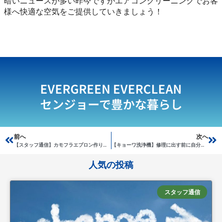
暗いニュースが多い昨今ですがエアコンクリーニングでお客
様へ快適な空気をご提供していきましょう！
EVERGREEN EVERCLEAN
センジョーで豊かな暮らし
Prev
前へ
次へ
Ne
【スタッフ通信】カモフラエプロン作りました。
【キョーワ洗浄機】修理に出す前に自分でできること
人気の投稿
スタッフ通信