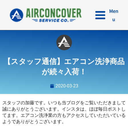
内
容
Men
を
u
ス
キ
ッ
プ
【スタッフ通信】エアコン洗浄商品
が続々入荷！
2020-03-23
スタッフの加藤です。いつも当ブログをご覧いただきまして
誠にありがとうございます。インスタは、ほぼ毎日ポストし
てます。エアコン洗浄業の方もアクセスしていただいている
ようでありがとうございます。