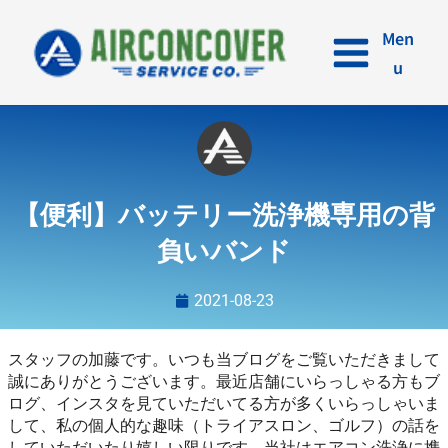
内
容
Men
を
u
ス
キ
ッ
プ
【便利】バッテリー洗浄機専用の背
負いバンド
2021-08-23
スタッフの加藤です。いつも当ブログをご覧いただきまして
誠にありがとうございます。最近店舗にいらっしゃる方もブ
ログ、インスタを見ていただいてる方が多くいらっしゃいま
して、私の個人的な趣味（トライアスロン、ゴルフ）の話を
していただいたり嬉しい限りです。当社はエアコン洗浄に携