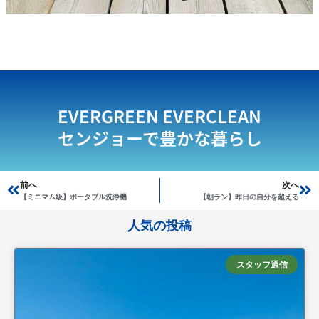
EVERGREEN EVERCLEAN
センジョーで豊かな暮らし
Prev
前へ
次へ
Ne
【ミニマム級】ポータブル洗浄機
【朝ラン】昨日の自分を超える
人気の投稿
スタッフ通信