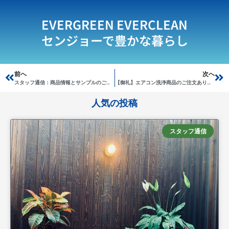
EVERGREEN EVERCLEAN
センジョーで豊かな暮らし
Prev
前へ
次へ
Ne
スタッフ通信：商品情報とサンプルのご案内
【御礼】エアコン洗浄商品のご注文ありがとうございます！
人気の投稿
スタッフ通信