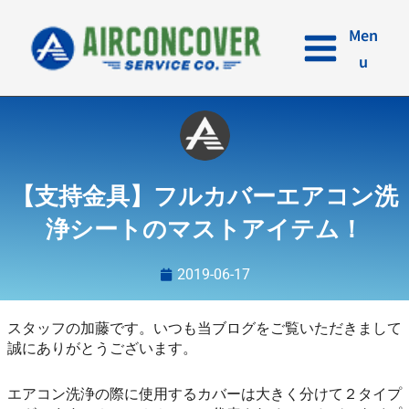
内
容
Men
を
u
ス
キ
ッ
プ
【支持金具】フルカバーエアコン洗
浄シートのマストアイテム！
2019-06-17
スタッフの加藤です。いつも当ブログをご覧いただきまして
誠にありがとうございます。
エアコン洗浄の際に使用するカバーは大きく分けて２タイプ