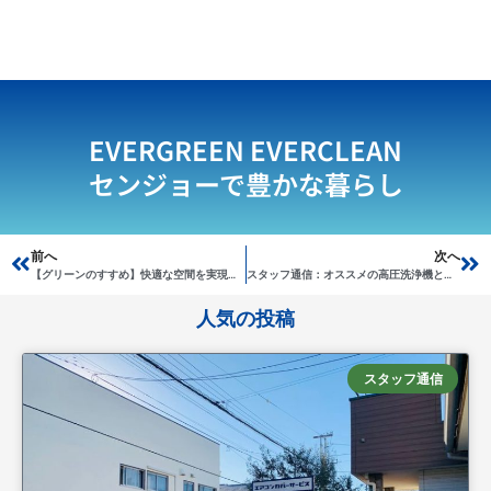
EVERGREEN EVERCLEAN
センジョーで豊かな暮らし
Prev
前へ
次へ
Ne
【グリーンのすすめ】快適な空間を実現するために
スタッフ通信：オススメの高圧洗浄機と近況報告
人気の投稿
スタッフ通信