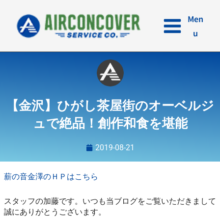
内
容
Men
を
u
ス
キ
ッ
プ
【金沢】ひがし茶屋街のオーベルジ
ュで絶品！創作和食を堪能
2019-08-21
薪の音金澤のＨＰはこちら
スタッフの加藤です。いつも当ブログをご覧いただきまして
誠にありがとうございます。