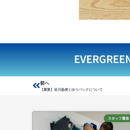
EVERGREE
Prev
前へ
【重要】佐川急便とゆうパックについて
スタッフ通信