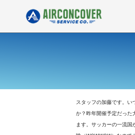
内
容
を
ス
キ
ッ
プ
スタッフの加藤です。い
か？昨年開催予定だった
ます。サッカーの一流国