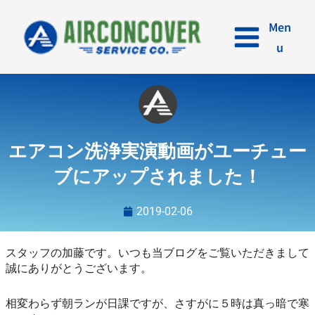
内
容
Men
を
u
ス
キ
ッ
プ
エアコン洗浄実演動画がユーチュー
ブにアップされました！
2019-02-06
スタッフの加藤です。いつも当ブログをご覧いただきまして
誠にありがとうございます。
相変わらず朝ランが日課ですが、さすがに５時は真っ暗で寒