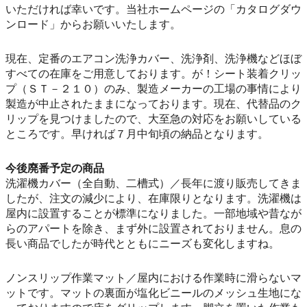
いただければ幸いです。当社ホームページの「カタログダウ
ンロード」からお願いいたします。
現在、定番のエアコン洗浄カバー、洗浄剤、洗浄機などほぼ
すべての在庫をご用意しております。が！シート装着クリッ
プ（ＳＴ－２１０）のみ、製造メーカーの工場の事情により
製造が中止されたままになっております。現在、代替品のク
リップを見つけましたので、大至急の対応をお願いしている
ところです。早ければ７月中旬頃の納品となります。
今後廃番予定の商品
洗濯機カバー（全自動、二槽式）／長年に渡り販売してきま
したが、注文の減少により、在庫限りとなります。洗濯機は
屋内に設置することが標準になりました。一部地域や昔なが
らのアパートを除き、まず外に設置されておりません。息の
長い商品でしたが時代とともにニーズも変化しますね。
ノンスリップ作業マット／屋内における作業時に滑らないマ
ットです。マットの裏面が塩化ビニールのメッシュ生地にな