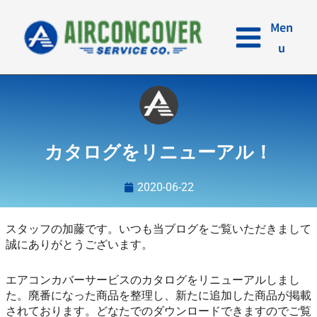
内
容
Men
を
u
ス
キ
ッ
プ
カタログをリニューアル！
2020-06-22
スタッフの加藤です。いつも当ブログをご覧いただきまして
誠にありがとうございます。
エアコンカバーサービスのカタログをリニューアルしまし
た。廃番になった商品を整理し、新たに追加した商品が掲載
されております。どなたでのダウンロードできますのでご覧