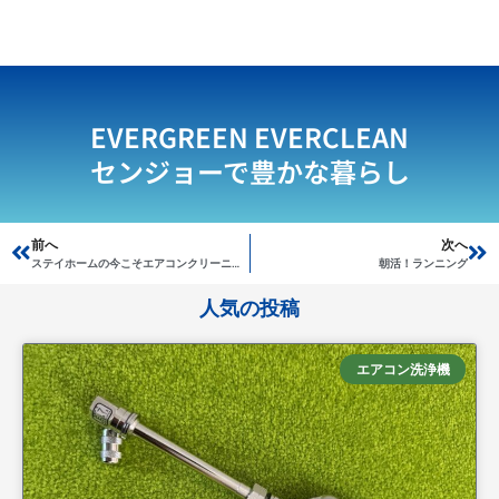
EVERGREEN EVERCLEAN
センジョーで豊かな暮らし
Prev
前へ
次へ
Ne
ステイホームの今こそエアコンクリーニング
朝活！ランニング
人気の投稿
エアコン洗浄機