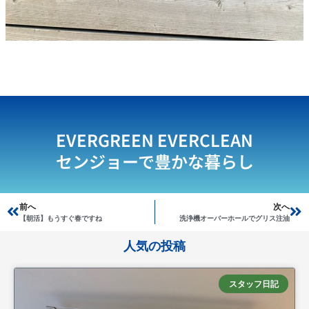
EVERGREEN EVERCLEAN
センジョーで豊かな暮らし
Prev
前へ
次へ
Ne
【朝活】もうすぐ春ですね
洗浄機オーバーホールでグリス注油
人気の投稿
スタッフ日記