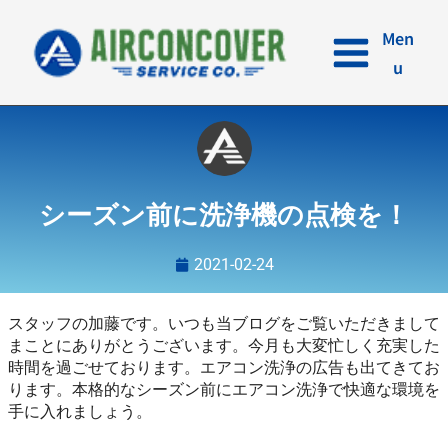
内
容
Men
を
u
ス
キ
ッ
プ
シーズン前に洗浄機の点検を！
2021-02-24
スタッフの加藤です。いつも当ブログをご覧いただきまして
まことにありがとうございます。今月も大変忙しく充実した
時間を過ごせております。エアコン洗浄の広告も出てきてお
ります。本格的なシーズン前にエアコン洗浄で快適な環境を
手に入れましょう。