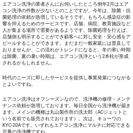
エアコン洗浄の業者さんにお伺いしたところ例年2月はエア
コン洗浄の件数が少ないとのことですが、今年は、除菌・抗
菌処理の依頼が急増しているそうです。もちろん感染症の影
響を抑えるためのサービスです。店舗、病院、教育施設など
人が集まる場所で需要があるようです。除菌処理を行えば、
店舗側も明示することができ顧客へに対し安全・安心感をア
ピールすることができます。まだまだ一般家庭には普及して
おりませんが、この流れがトレンドになると、冬の寒い時期
は除菌、夏の暑い時期は、エアコン洗浄という2本柱が形成
されるかもしれません。
時代のニーズに即したサービスを提供し事業発展につながる
とよいですね。
エアコン洗浄はオフシーズンなので、洗浄機の修理・メンテ
ナンス依頼が急増しております。毎日全国から洗浄機が届き
ます。メインの機種は丸山製作所の洗太郎（ACジェットと
いう名前でも販売されております）。次は、キョーワの
KYC-20Aです。いずれもエアコン洗浄にマルチに対応できる
定番の洗浄機ですね。