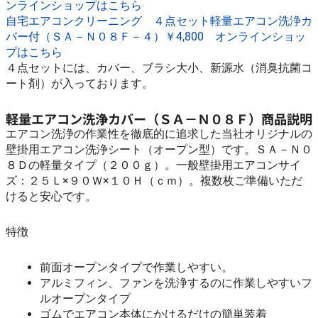
ンラインショップはこちら
自宅エアコンクリーニング ４点セット軽量エアコン洗浄カ
バー付（ＳＡ－Ｎ０８Ｆ－４）￥4,800 オンラインショッ
プはこちら
４点セットには、カバー、ブラシ大小、新源水（消臭抗菌コ
ート剤）が入っております。
軽量エアコン洗浄カバー（ＳＡ－Ｎ０８Ｆ）商品説明
エアコン洗浄の作業性を徹底的に追求した当社オリジナルの
壁掛用エアコン洗浄シート（オープン型）です。ＳＡ－Ｎ０
８Ｄの軽量タイプ（２００ｇ）。一般壁掛用エアコンサイ
ズ：２５Ｌ×９０Ｗ×１０Ｈ（ｃｍ）。複数枚ご準備いただ
けると安心です。
特徴
前面オープンタイプで作業しやすい。
アルミフィン、ファンを洗浄するのに作業しやすいフ
ルオープンタイプ
ゴムでエアコン本体にかけるだけの簡単装着