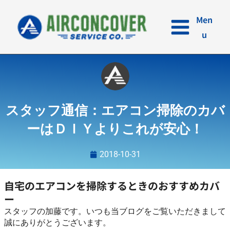
内
容
Men
を
u
ス
キ
ッ
プ
スタッフ通信：エアコン掃除のカバ
ーはＤＩＹよりこれが安心！
2018-10-31
自宅のエアコンを掃除するときのおすすめカバ
ー
スタッフの加藤です。いつも当ブログをご覧いただきまして
誠にありがとうございます。