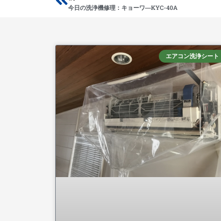
Prev
今日の洗浄機修理：キョーワ―KYC-40A
エアコン洗浄シート