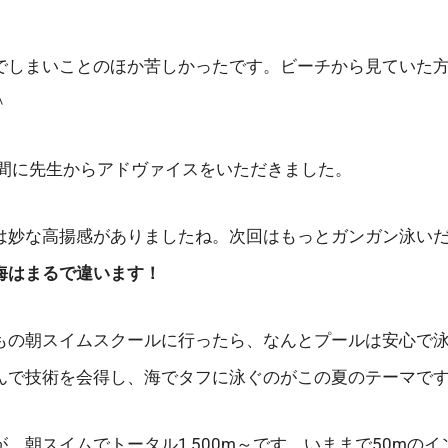
でしまいことのほか苦しかったです。ビーチから見ていた
＾
合間に先生からアドヴァイスをいただきました。
は妙な高揚感がありましたね。次回はもっとガンガン泳い
海はまるで違います！
もの朝スイムスクールに行ったら、なんとプールは安心で
んで技術を会得し、海でタフに泳ぐのがこの夏のテーマで
、朝スイムでトータル1,500m～です。いままで50mの