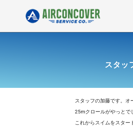
内
容
を
ス
キ
ッ
プ
スタッ
スタッフの加藤です。オ
25mクロールがやっと
これからスイムをスター