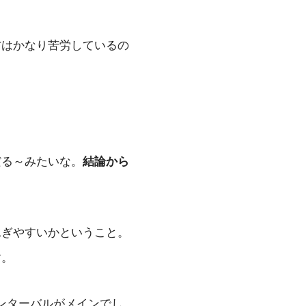
方はかなり苦労しているの
だる～みたいな。
結論から
泳ぎやすいかということ。
す。
インターバルがメインでし