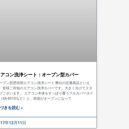
エアコン洗浄シート：オープン型カバー
ープン型壁掛用エアコン洗浄シート 弊社の定番商品といえ
、皆様ご存知のエアコン洗浄カバーです。大きく分けて２タ
プございます。 エアコン本体をすっぽり覆うフルカバータイ
（SA-801Dなど）と、前面がオープンになって
づきを読む »
017年12月11日