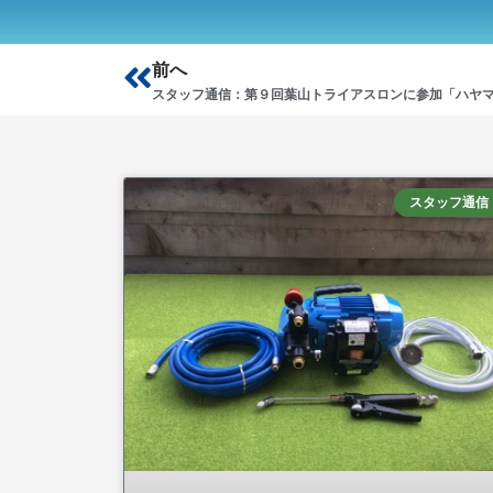
Prev
前へ
スタッフ通信：第９回葉山トライアスロンに参加「ハヤ
スタッフ通信