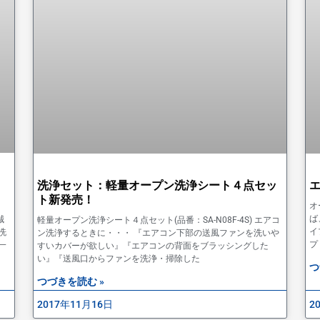
洗浄セット：軽量オープン洗浄シート４点セッ
ト新発売！
オ
ば
誠
軽量オープン洗浄シート４点セット(品番：SA-N08F-4S) エアコ
イ
洗
ン洗浄するときに・・・ 『エアコン下部の送風ファンを洗いや
プ
一
すいカバーが欲しい』『エアコンの背面をブラッシングした
い』『送風口からファンを洗浄・掃除した
つ
つづきを読む »
2017年11月16日
2