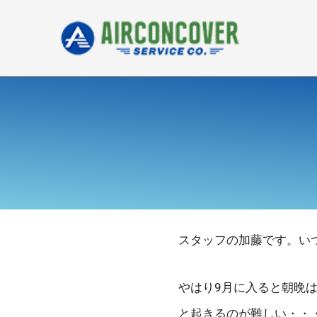
内
容
を
ス
キ
ッ
プ
スタッフの加藤です。い
やはり9月に入ると朝晩
と起きるのが難しい・・