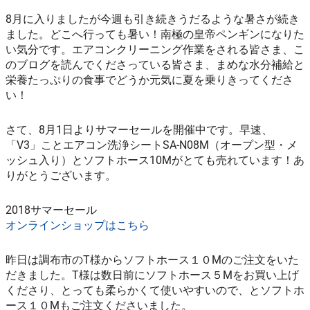
8月に入りましたが今週も引き続きうだるような暑さが続き
ました。どこへ行っても暑い！南極の皇帝ペンギンになりた
い気分です。エアコンクリーニング作業をされる皆さま、こ
のブログを読んでくださっている皆さま、まめな水分補給と
栄養たっぷりの食事でどうか元気に夏を乗りきってくださ
い！
さて、8月1日よりサマーセールを開催中です。早速、
「V3」ことエアコン洗浄シートSA-N08M（オープン型・メ
ッシュ入り）とソフトホース10Mがとても売れています！あ
りがとうございます。
2018サマーセール
オンラインショップはこちら
昨日は調布市のT様からソフトホース１０Mのご注文をいた
だきました。T様は数日前にソフトホース５Mをお買い上げ
くださり、とっても柔らかくて使いやすいので、とソフトホ
ース１０Mもご注文くださいました。