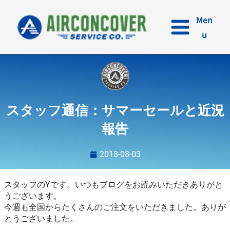
内
容
Men
を
u
ス
キ
ッ
プ
スタッフ通信：サマーセールと近況
報告
2018-08-03
スタッフのYです。いつもブログをお読みいただきありがと
うございます。
今週も全国からたくさんのご注文をいただきました。ありが
とうございました。