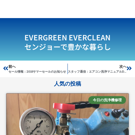
EVERGREEN EVERCLEAN
センジョーで豊かな暮らし
Prev
前へ
次へ
Ne
セール情報：2018サマーセールのお知らせ
スタッフ通信：エアコン洗浄マニュアルDVD
人気の投稿
今日の洗浄機修理