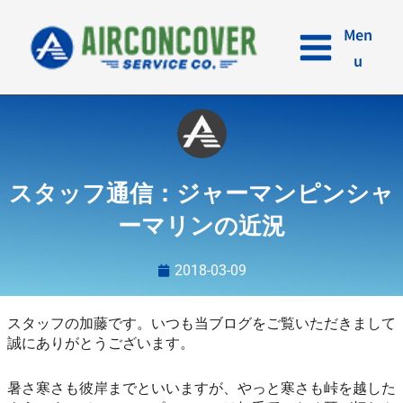
内
容
Men
を
u
ス
キ
ッ
プ
スタッフ通信：ジャーマンピンシャ
ーマリンの近況
2018-03-09
スタッフの加藤です。いつも当ブログをご覧いただきまして
誠にありがとうございます。
暑さ寒さも彼岸までといいますが、やっと寒さも峠を越した