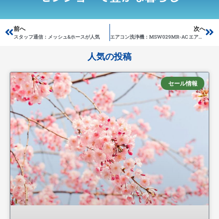
Prev
前へ
次へ
Ne
スタッフ通信：メッシュ&ホースが人気
エアコン洗浄機：MSW029MR-AC エアコン洗太郎プロリール
人気の投稿
セール情報