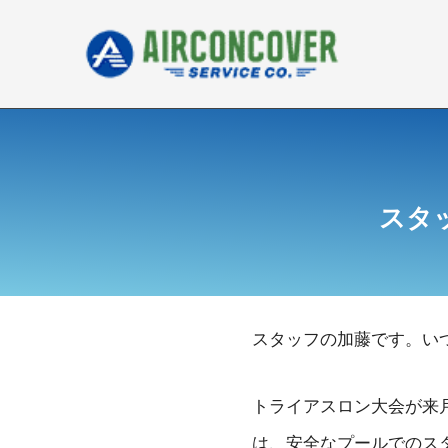
内
容
を
ス
キ
ッ
プ
スタ
スタッフの加藤です。い
トライアスロン大会が来
は、安全なプールでのス