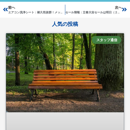
Prev
前へ
次へ
Ne
エアコン洗浄シート：耐久性抜群！メッシュ入り天カセ洗浄シート
セール情報：立春大吉セールは明日（２月２８日）まで
人気の投稿
スタッフ通信