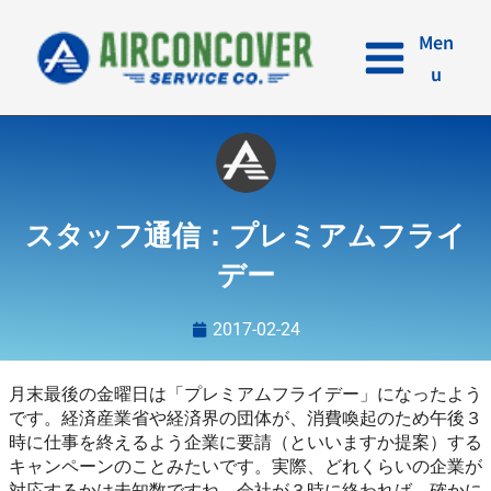
内
容
Men
を
u
ス
キ
ッ
プ
スタッフ通信：プレミアムフライ
デー
2017-02-24
月末最後の金曜日は「プレミアムフライデー」になったよう
です。経済産業省や経済界の団体が、消費喚起のため午後３
時に仕事を終えるよう企業に要請（といいますか提案）する
キャンペーンのことみたいです。実際、どれくらいの企業が
対応するかは未知数ですね。会社が３時に終われば、確かに