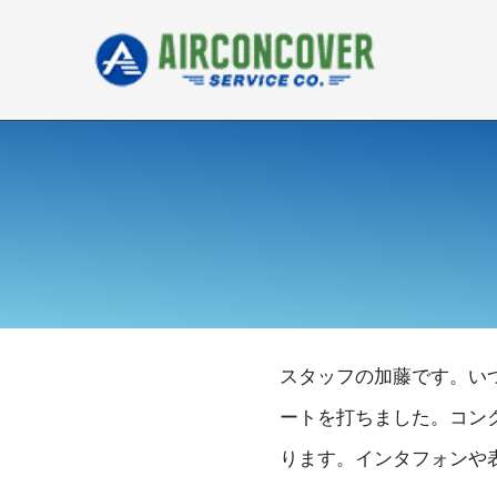
内
容
を
ス
キ
ッ
プ
スタッフの加藤です。い
ートを打ちました。コン
ります。インタフォンや