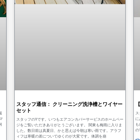
スタッフ通信： クリーニング洗浄槽とワイヤー
セット
誠
ス
マ
に
スタッフのYです。いつもエアコンカバーサービスのホームペー
例
も
ジをご覧いただきありがとうございます。 関東も梅雨に入りま
の
した。数日前は真夏日、かと思えば今朝は寒い雨です。アラフ
ィフは寒暖の差についてゆくのが大変です。体調を崩
つ