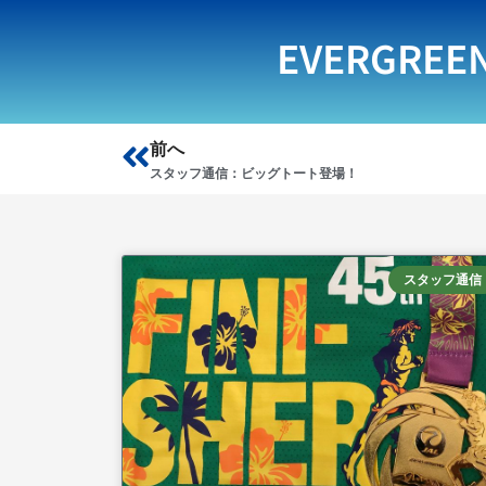
EVERGREE
Prev
前へ
スタッフ通信：ビッグトート登場！
スタッフ通信