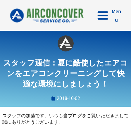
内
容
Men
を
u
ス
キ
ッ
プ
スタッフ通信：夏に酷使したエアコ
ンをエアコンクリーニングして快
適な環境にしましょう！
2018-10-02
スタッフの加藤です。いつも当ブログをご覧いただきまして
誠にありがとうございます。