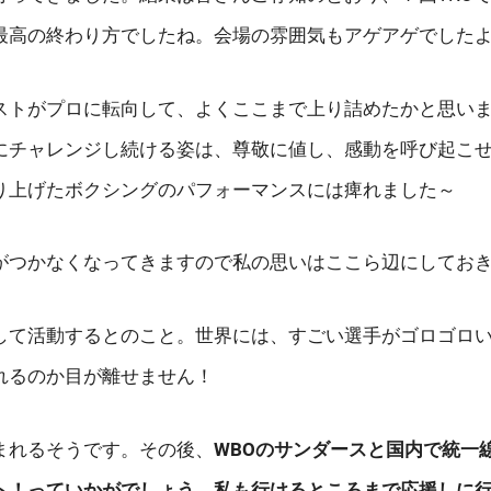
最高の終わり方でしたね。会場の雰囲気もアゲアゲでした
ストがプロに転向して、よくここまで上り詰めたかと思い
にチャレンジし続ける姿は、尊敬に値し、感動を呼び起こ
り上げたボクシングのパフォーマンスには痺れました～
がつかなくなってきますので私の思いはここら辺にしてお
して活動するとのこと。世界には、すごい選手がゴロゴロ
れるのか目が離せません！
まれるそうです。その後、
WBOのサンダースと国内で統一
ト！っていかがでしょう。私も行けるところまで応援しに