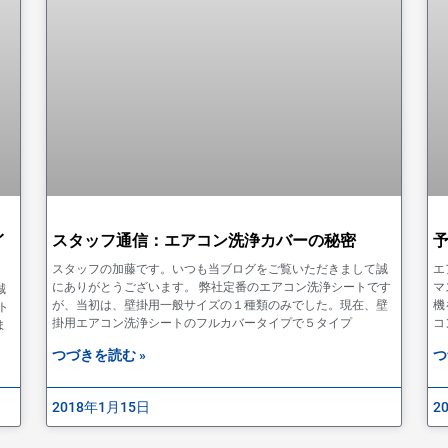
イ
スタッフ通信：エアコン洗浄カバーの秘密
スタッフの加藤です。いつも当ブログをご覧いただきまして誠
エ
にありがとうございます。 弊社定番のエアコン洗浄シートです
マ
誠
が、当初は、壁掛用一般サイズの１種類のみでした。現在、壁
機
ト
掛用エアコン洗浄シートのフルカバータイプで５タイプ
コ
ま
つづきを読む »
つ
2018年1月15日
2