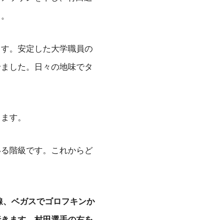
よ。
ます。安定した大学職員の
せました。日々の地味でタ
きます。
いる階級です。これからど
線、ベガスでゴロフキンか
行きます。村田選手の右を