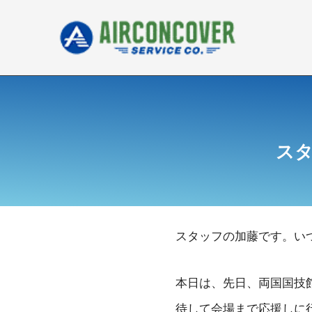
内
容
を
ス
キ
ッ
プ
ス
スタッフの加藤です。い
本日は、先日、両国国技
待して会場まで応援しに