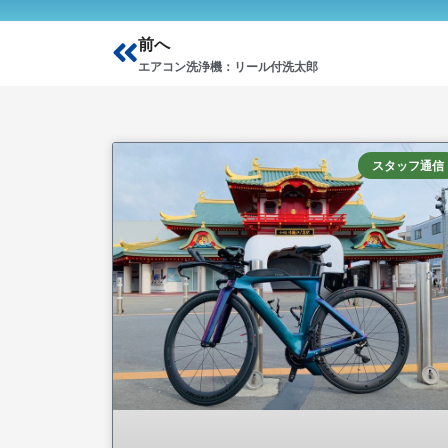
Prev
前へ
エアコン洗浄機：リール付洗太郎
スタッフ通信