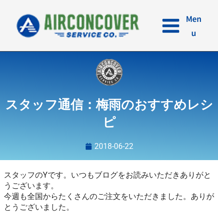
内
容
Men
を
u
ス
キ
ッ
プ
スタッフ通信：梅雨のおすすめレシ
ピ
2018-06-22
スタッフのYです。いつもブログをお読みいただきありがと
うございます。
今週も全国からたくさんのご注文をいただきました。ありが
とうございました。