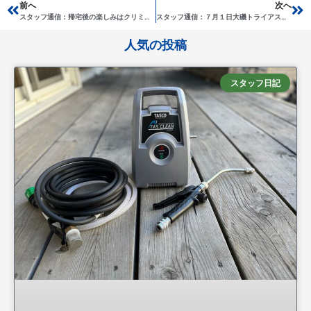
Prev
前へ
次へ
Ne
スタッフ通信：帰宅後の楽しみはクリミナルマインド
スタッフ通信：７月１日大磯トライアスロン大会に向けて
人気の投稿
スタッフ日記