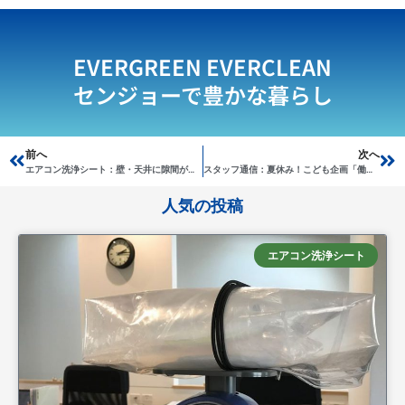
EVERGREEN EVERCLEAN
センジョーで豊かな暮らし
Prev
前へ
次へ
Ne
エアコン洗浄シート：壁・天井に隙間がない現場
スタッフ通信：夏休み！こども企画「働くお母さん」見学
人気の投稿
エアコン洗浄シート