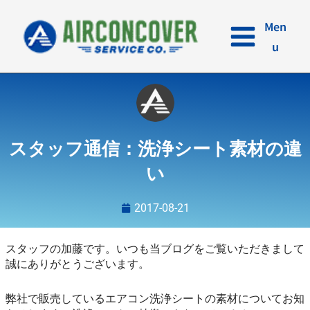
内
容
Men
を
u
ス
キ
ッ
プ
スタッフ通信：洗浄シート素材の違
い
2017-08-21
スタッフの加藤です。いつも当ブログをご覧いただきまして
誠にありがとうございます。
弊社で販売しているエアコン洗浄シートの素材についてお知