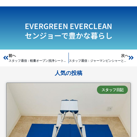
EVERGREEN EVERCLEAN
センジョーで豊かな暮らし
Prev
前へ
次へ
Ne
スタッフ通信：軽量オープン洗浄シート７点セット！
スタッフ通信：ジャーマンピンシャーと雑種犬
人気の投稿
スタッフ日記