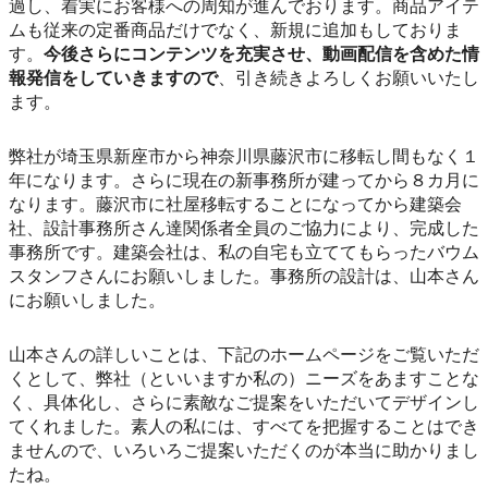
過し、着実にお客様への周知が進んでおります。商品アイテ
ムも従来の定番商品だけでなく、新規に追加もしておりま
す。
今後さらにコンテンツを充実させ、動画配信を含めた情
報発信をしていきますので
、引き続きよろしくお願いいたし
ます。
弊社が埼玉県新座市から神奈川県藤沢市に移転し間もなく１
年になります。さらに現在の新事務所が建ってから８カ月に
なります。藤沢市に社屋移転することになってから建築会
社、設計事務所さん達関係者全員のご協力により、完成した
事務所です。建築会社は、私の自宅も立ててもらったバウム
スタンフさんにお願いしました。事務所の設計は、山本さん
にお願いしました。
山本さんの詳しいことは、下記のホームページをご覧いただ
くとして、弊社（といいますか私の）ニーズをあますことな
く、具体化し、さらに素敵なご提案をいただいてデザインし
てくれました。素人の私には、すべてを把握することはでき
ませんので、いろいろご提案いただくのが本当に助かりまし
たね。