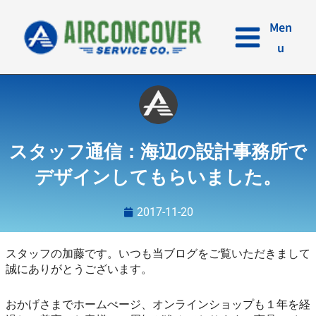
内
容
Men
を
u
ス
キ
ッ
プ
スタッフ通信：海辺の設計事務所で
デザインしてもらいました。
2017-11-20
スタッフの加藤です。いつも当ブログをご覧いただきまして
誠にありがとうございます。
おかげさまでホームぺージ、オンラインショップも１年を経