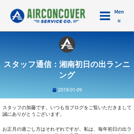
内
容
Men
を
u
ス
キ
ッ
プ
スタッフ通信：湘南初日の出ランニ
ング
2018-01-09
スタッフの加藤です。いつも当ブログをご覧いただきまして
誠にありがとうございます。
お正月の過ごし方はそれぞれですが、私は、毎年初日の出ラ