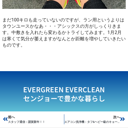
まだ100キロも走っていないのですが、ラン用というよりは
タウンユースかなあ・・・アシックスの方がしっくりきま
す。中敷きを入れたら変わるかトライしてみます。1月2月
は寒くて気分が萎えますがなんとか距離を増やしていきたい
ものです。
EVERGREEN EVERCLEAN
センジョーで豊かな暮らし
Prev
前へ
次へ
Ne
スタッフ通信：謹賀新年！！
エアコン洗浄機：タフ&ヘビー級のキョーワＫＹＣ－４０Ａ