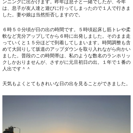
ンニングに出かけます。昨年は息子と一緒でしたが、今年
は、息子が友人達と遊びに行ってしまったので１人で行きま
した。妻や娘は当然拒否しますので。
６時５０分頃が日の出の時間です。５時頃起床し筋トレや柔
軟など充分アップしてから６時に出発しました。そのまま走
っていくと１５分ほどで到着してしまいます。時間調整も含
めて大回りして坂道のアップダウンを取り入れながら向かい
ました。普段のこの時間帯は、私のような数名のランホリッ
クしかおりませんが、さすがに元旦初日の出。１年で１番の
人出です＾＾
天気もよくとてもきれいな日の出を見ることができました。