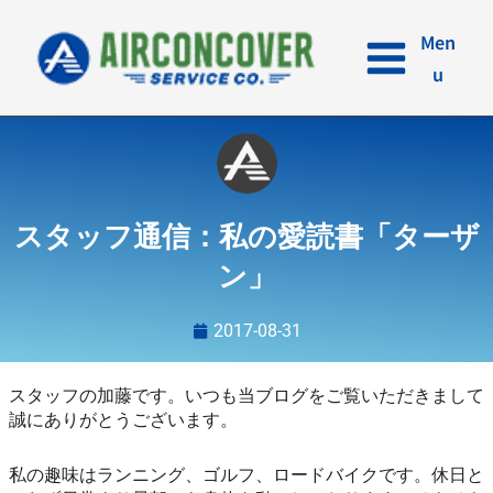
内
容
Men
を
u
ス
キ
ッ
プ
スタッフ通信：私の愛読書「ターザ
ン」
2017-08-31
スタッフの加藤です。いつも当ブログをご覧いただきまして
誠にありがとうございます。
私の趣味はランニング、ゴルフ、ロードバイクです。休日と