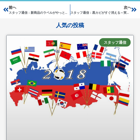
Prev
前へ
次へ
Ne
スタッフ通信：新商品のラベルがやっと完成！
スタッフ通信：黒カビがすぐ消える～実験！
人気の投稿
スタッフ通信