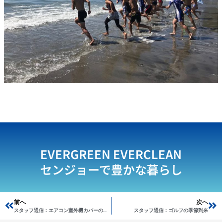
EVERGREEN EVERCLEAN
センジョーで豊かな暮らし
Prev
前へ
次へ
Ne
スタッフ通信：エアコン室外機カバーの特注も承ります！
スタッフ通信：ゴルフの季節到来