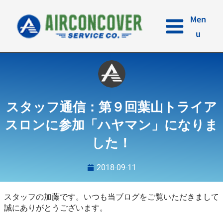
内
容
Men
を
u
ス
キ
ッ
プ
スタッフ通信：第９回葉山トライア
スロンに参加「ハヤマン」になりま
した！
2018-09-11
スタッフの加藤です。いつも当ブログをご覧いただきまして
誠にありがとうございます。