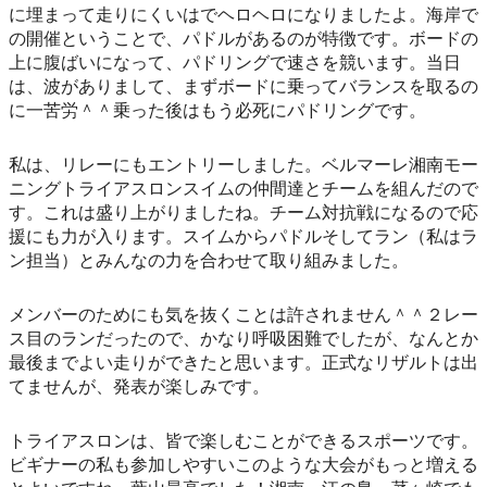
に埋まって走りにくいはでヘロヘロになりましたよ。海岸で
の開催ということで、パドルがあるのが特徴です。ボードの
上に腹ばいになって、パドリングで速さを競います。当日
は、波がありまして、まずボードに乗ってバランスを取るの
に一苦労＾＾乗った後はもう必死にパドリングです。
私は、リレーにもエントリーしました。ベルマーレ湘南モー
ニングトライアスロンスイムの仲間達とチームを組んだので
す。これは盛り上がりましたね。チーム対抗戦になるので応
援にも力が入ります。スイムからパドルそしてラン（私はラ
ン担当）とみんなの力を合わせて取り組みました。
メンバーのためにも気を抜くことは許されません＾＾２レー
ス目のランだったので、かなり呼吸困難でしたが、なんとか
最後までよい走りができたと思います。正式なリザルトは出
てませんが、発表が楽しみです。
トライアスロンは、皆で楽しむことができるスポーツです。
ビギナーの私も参加しやすいこのような大会がもっと増える