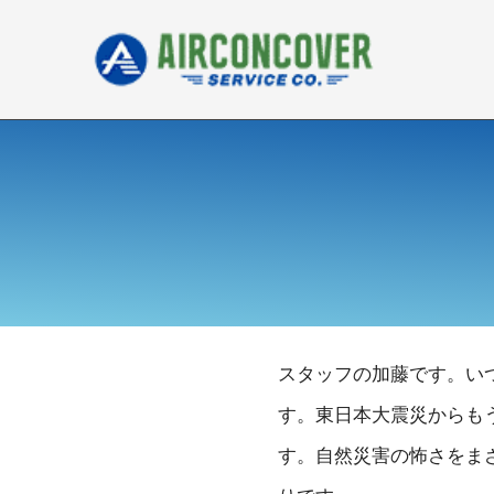
内
容
を
ス
キ
ッ
プ
スタッフの加藤です。い
す。東日本大震災からも
す。自然災害の怖さをま