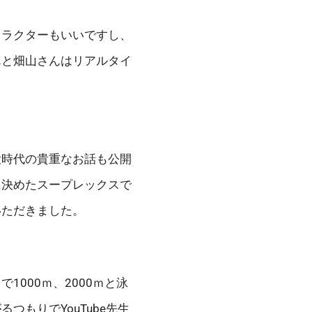
ャラクターもいいですし、
んと畑山さんはリアルタイ
役時代の貴重なお話も公開
に決めたスープレックスで
いただきました。
000ｍ、2000ｍと泳
もりでYouTube先生