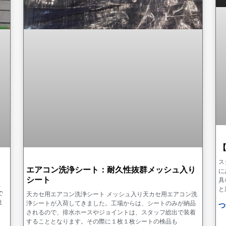
【
ス
エアコン洗浄シート：耐久性抜群メッシュ入り
に
シート
具
、
と
で
天カセ用エアコン洗浄シート メッシュ入り天カセ用エアコン洗
ま
浄シートが入荷してきました。工場からは、シートのみが納品
つ
されるので、排水ホースやジョイントは、スタッフ総出で装着
することとなります。その際に１枚１枚シートの検品も