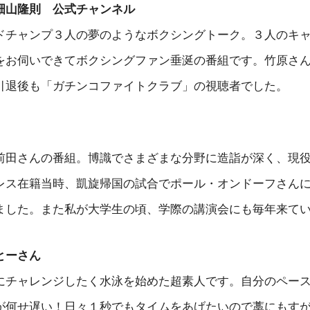
畑山隆則 公式チャンネル
ドチャンプ３人の夢のようなボクシングトーク。３人のキ
をお伺いできてボクシングファン垂涎の番組です。竹原さ
引退後も「ガチンコファイトクラブ」の視聴者でした。
前田さんの番組。博識でさまざまな分野に造詣が深く、現
レス在籍当時、凱旋帰国の試合でポール・オンドーフさん
ました。また私が大学生の頃、学際の講演会にも毎年来て
とーさん
チャレンジしたく水泳を始めた超素人です。自分のペースで1
何せ遅い！日々１秒でもタイムをあげたいので藁にもすがるつ