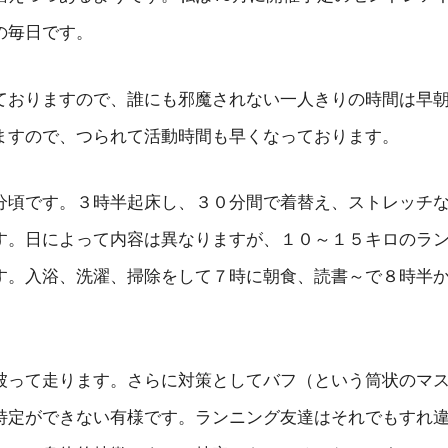
の毎日です。
ておりますので、誰にも邪魔されない一人きりの時間は早
ますので、つられて活動時間も早くなっております。
分頃です。３時半起床し、３０分間で着替え、ストレッチ
す。日によって内容は異なりますが、１０～１５キロのラ
す。入浴、洗濯、掃除をして７時に朝食、読書～で８時半
被って走ります。さらに対策としてバフ（という筒状のマ
特定ができない有様です。ランニング友達はそれでもすれ