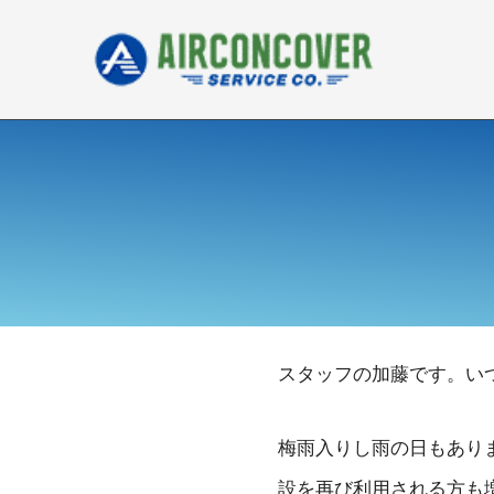
内
容
を
ス
キ
ッ
プ
スタッフの加藤です。い
梅雨入りし雨の日もあり
設を再び利用される方も