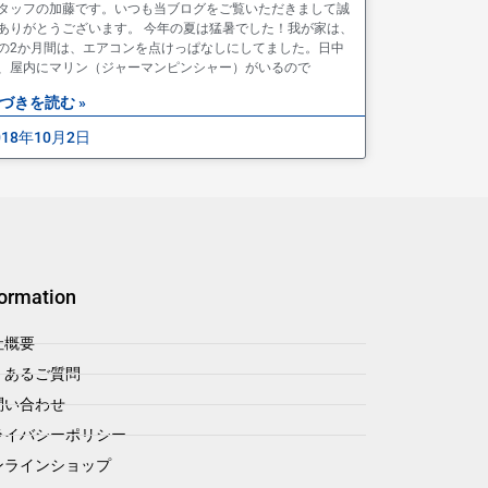
タッフの加藤です。いつも当ブログをご覧いただきまして誠
ありがとうございます。 今年の夏は猛暑でした！我が家は、
の2か月間は、エアコンを点けっぱなしにしてました。日中
、屋内にマリン（ジャーマンピンシャー）がいるので
づきを読む »
018年10月2日
formation
社概要
くあるご質問
問い合わせ
ライバシーポリシー
ンラインショップ