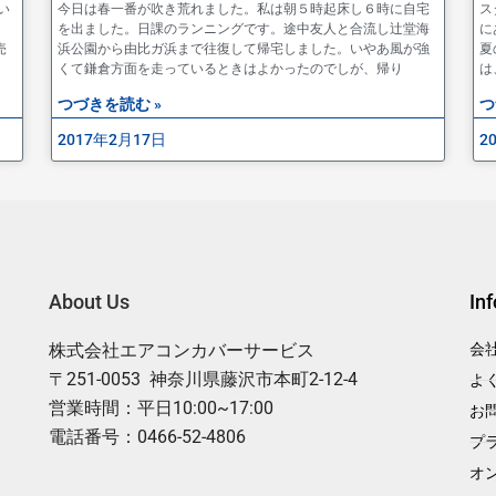
い
今日は春一番が吹き荒れました。私は朝５時起床し６時に自宅
ス
を出ました。日課のランニングです。途中友人と合流し辻堂海
に
売
浜公園から由比ガ浜まで往復して帰宅しました。いやあ風が強
夏
くて鎌倉方面を走っているときはよかったのでしが、帰り
は
つづきを読む »
つ
2017年2月17日
2
About Us
In
株式会社エアコンカバーサービス
会
〒251-0053 神奈川県藤沢市本町2-12-4
よ
営業時間：平日10:00~17:00
お
電話番号：0466-52-4806
プ
オ