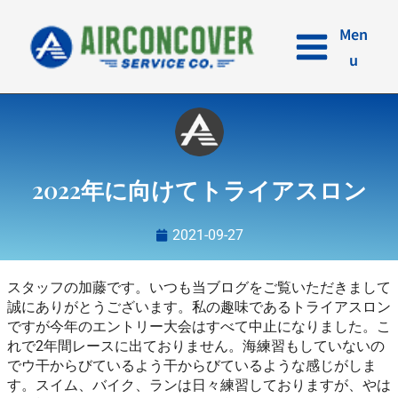
内
容
Men
を
u
ス
キ
ッ
プ
2022年に向けてトライアスロン
2021-09-27
スタッフの加藤です。いつも当ブログをご覧いただきまして
誠にありがとうございます。私の趣味であるトライアスロン
ですが今年のエントリー大会はすべて中止になりました。こ
れで2年間レースに出ておりません。海練習もしていないの
でウ干からびているよう干からびているような感じがしま
す。スイム、バイク、ランは日々練習しておりますが、やは