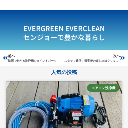
EVERGREEN EVERCLEAN
センジョーで豊かな暮らし
Prev
前へ
次へ
Ne
動画でわかる洗浄機ジョイントパーツ
スタッフ通信：帰宅後の楽しみはクリミナルマインド
人気の投稿
エアコン洗浄機