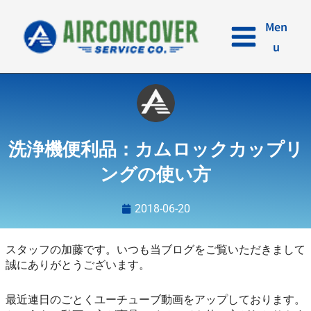
内
容
Men
を
u
ス
キ
ッ
プ
洗浄機便利品：カムロックカップリ
ングの使い方
2018-06-20
スタッフの加藤です。いつも当ブログをご覧いただきまして
誠にありがとうございます。
最近連日のごとくユーチューブ動画をアップしております。