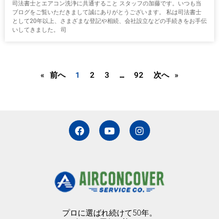
司法書士とエアコン洗浄に共通すること スタッフの加藤です。いつも当
ブログをご覧いただきまして誠にありがとうございます。 私は司法書士
として20年以上、さまざまな登記や相続、会社設立などの手続きをお手伝
いしてきました。 司
« 前へ
1
2
3
…
92
次へ »
F
Y
I
a
o
n
c
u
s
e
t
t
b
u
a
o
b
g
o
e
r
k
a
m
プロに選ばれ続けて50年。