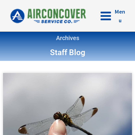
内
容
Men
を
u
ス
キ
Archives
ッ
プ
Staff Blog
ペ
ペ
ペ
ペ
ー
ー
ー
ー
ジ
ジ
ジ
ジ