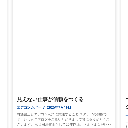
と
見えない仕事が信頼をつくる
エアコンカバー
2026年7月10日
司法書士とエアコン洗浄に共通すること スタッフの加藤で
す。いつも当ブログをご覧いただきまして誠にありがとうご
せ
ざいます。 私は司法書士として20年以上、さまざまな登記や
い