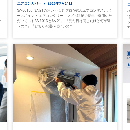
エアコンカバー
2026年7月21日
オ
SA-801DとSA-21の違いとは？ プロが選ぶエアコン洗浄カバ
も
ーのポイント エアコンクリーニングの現場で長年ご愛用いた
持
だいているSA-801DとSA-21。 『見た目は同じだけど何が違
うの？』『どちらを選べばいいの？