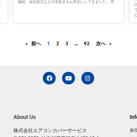
相続、会社設立などの手続きをお手伝いしてきました。 司
れ
。
« 前へ
1
2
3
…
92
次へ »
F
Y
I
a
o
n
c
u
s
e
t
t
b
u
a
o
b
g
o
e
r
k
a
About Us
In
m
株式会社エアコンカバーサービス
会