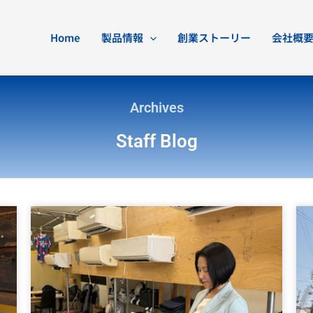
Home
製品情報
創業ストーリー
会社概
Archives
Staff Blog
ペ
ペ
ペ
ペ
ー
ー
ー
ー
ジ
ジ
ジ
ジ