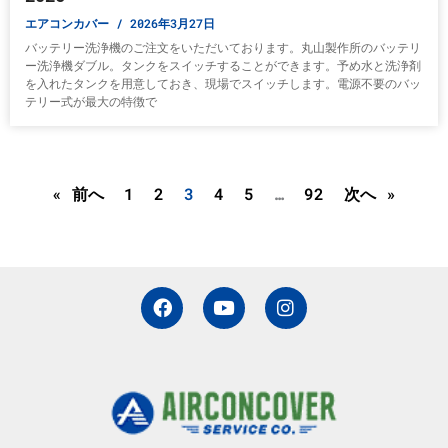
エアコンカバー
2026年3月27日
バッテリー洗浄機のご注文をいただいております。丸山製作所のバッテリ
ー洗浄機ダブル。タンクをスイッチすることができます。予め水と洗浄剤
を入れたタンクを用意しておき、現場でスイッチします。電源不要のバッ
テリー式が最大の特徴で
« 前へ
1
2
3
4
5
…
92
次へ »
F
Y
I
a
o
n
c
u
s
e
t
t
b
u
a
o
b
g
o
e
r
k
a
m