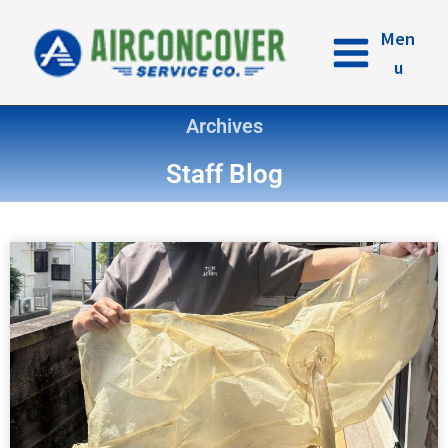
内
容
Men
を
u
ス
キ
Archives
ッ
プ
Staff Blog
ペ
ペ
ペ
ペ
ペ
ペ
ー
ー
ー
ー
ー
ー
ジ
ジ
ジ
ジ
ジ
ジ