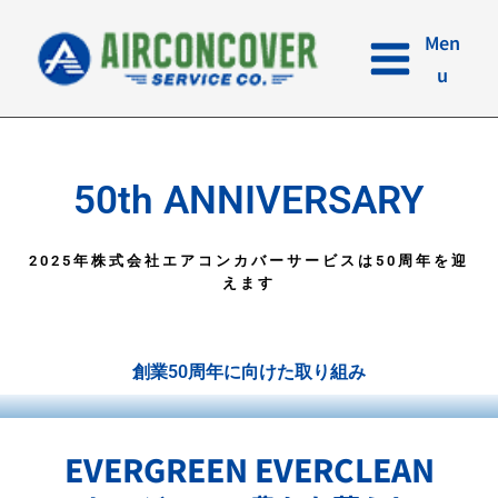
内
容
Men
を
u
ス
キ
ッ
プ
50th ANNIVERSARY
2025年株式会社エアコンカバーサービスは50周年を迎
えます
創業50周年に向けた取り組み
EVERGREEN EVERCLEAN