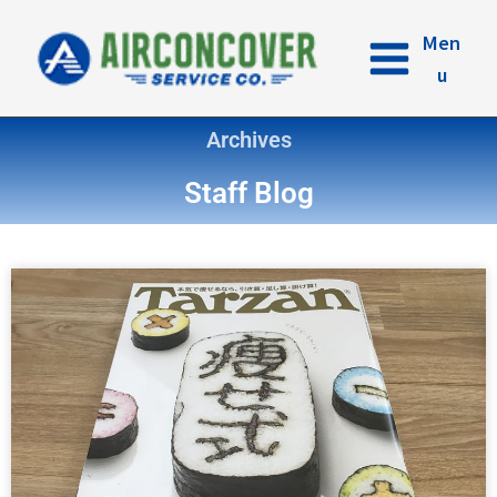
内
容
Men
を
u
ス
キ
Archives
ッ
プ
Staff Blog
ペ
ペ
ペ
ペ
ー
ー
ー
ー
ジ
ジ
ジ
ジ