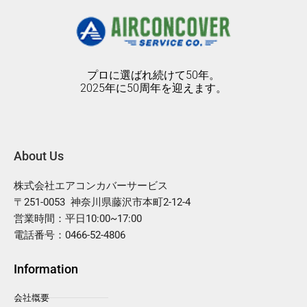
b
u
a
o
b
g
o
e
r
k
a
m
プロに選ばれ続けて50年。
2025年に50周年を迎えます。
About Us
株式会社エアコンカバーサービス
〒251-0053 神奈川県藤沢市本町2-12-4
営業時間：平日10:00~17:00
電話番号：0466-52-4806
Information
会社概要