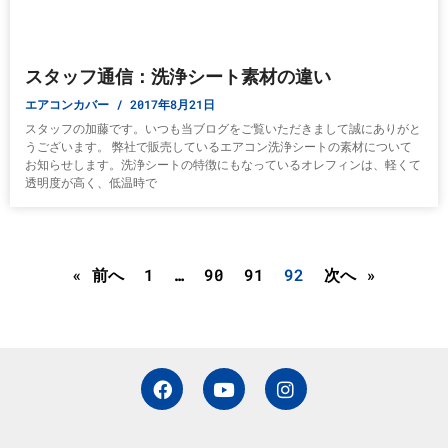
スタッフ通信：洗浄シート素材の違い
エアコンカバー
2017年8月21日
スタッフの加藤です。いつも当ブログをご覧いただきまして誠にありがと
うございます。 弊社で販売しているエアコン洗浄シートの素材について
お知らせします。洗浄シートの特徴にもなっているオレフィンは、軽くて
透明度が高く、低温時で
« 前へ
1
…
90
91
92
次へ »
F
Y
I
a
o
n
c
u
s
e
t
t