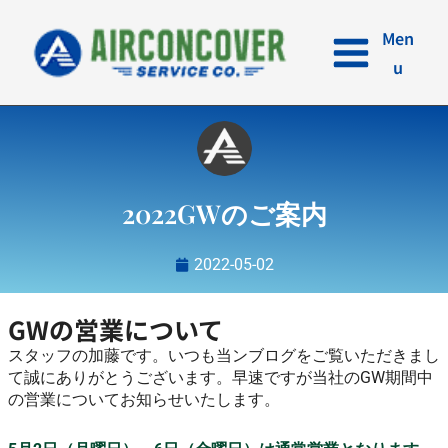
内
容
Men
を
u
ス
キ
ッ
プ
2022GWのご案内
2022-05-02
GWの営業について
スタッフの加藤です。いつも当ンブログをご覧いただきまし
て誠にありがとうございます。早速ですが当社のGW期間中
の営業についてお知らせいたします。