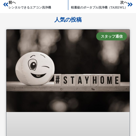
Prev
前へ
次へ
Ne
レンタルできるエアコン洗浄機
軽量級のポータブル洗浄機（TA352WL）
人気の投稿
スタッフ通信