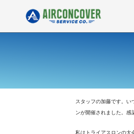
内
容
を
ス
キ
ッ
プ
スタッフの加藤です。い
ンが開催されました。感
私はトライアスロンの大