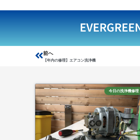
EVERGREE
Prev
前へ
【年内の修理】エアコン洗浄機
今日の洗浄機修理