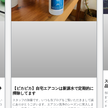
浄
【ピカピカ】自宅エアコンは新源水で定期的に
掃除してます
当
ま
い
スタッフの加藤です。いつも当ブログをご覧いただきまして誠
イ
コ
にありがとうございます。エアコン洗浄のシーズンに突入しま
Ｖ